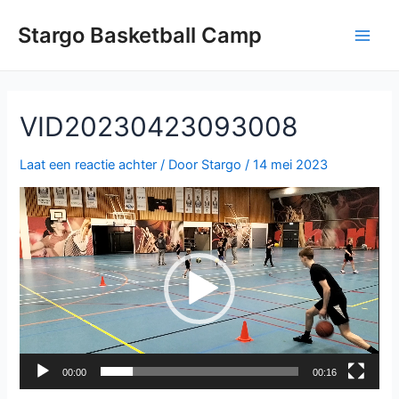
Ga
naar
Stargo Basketball Camp
Main
de
inhoud
Men
VID20230423093008
Laat een reactie achter
/ Door
Stargo
/
14 mei 2023
Videospeler
00:00
00:16