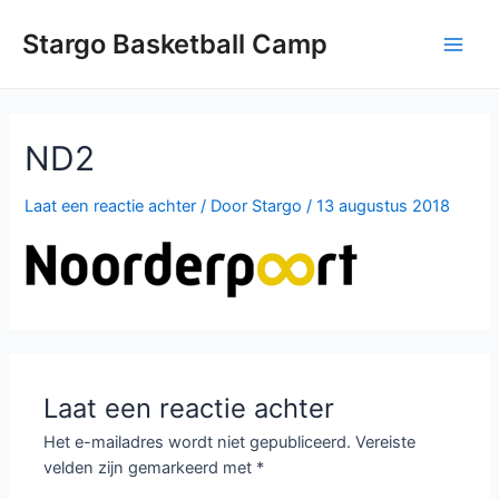
Ga
naar
Stargo Basketball Camp
Main
de
inhoud
Men
ND2
Laat een reactie achter
/ Door
Stargo
/
13 augustus 2018
Laat een reactie achter
Het e-mailadres wordt niet gepubliceerd.
Vereiste
velden zijn gemarkeerd met
*