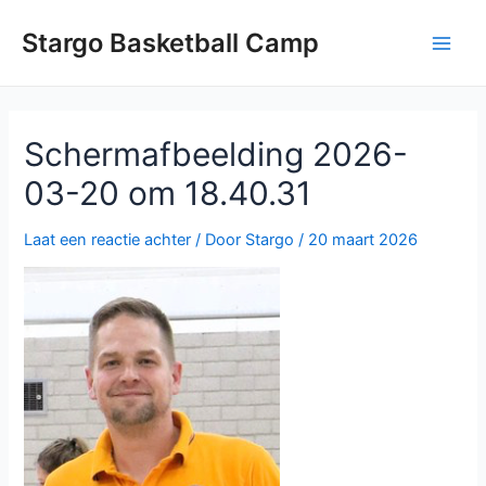
Ga
naar
Stargo Basketball Camp
Main
de
inhoud
Men
Scherm­afbeelding 2026-
03-20 om 18.40.31
Laat een reactie achter
/ Door
Stargo
/
20 maart 2026